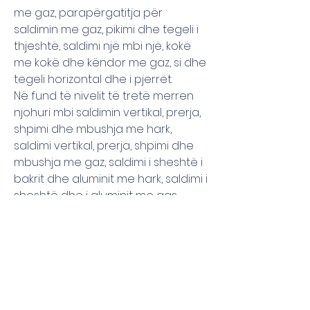
me gaz, parapërgatitja për
saldimin me gaz, pikimi dhe tegeli i
thjeshtë, saldimi një mbi një, kokë
me kokë dhe këndor me gaz, si dhe
tegeli horizontal dhe i pjerrët.
Në fund të nivelit të tretë merren
njohuri mbi saldimin vertikal, prerja,
shpimi dhe mbushja me hark,
saldimi vertikal, prerja, shpimi dhe
mbushja me gaz, saldimi i sheshtë i
bakrit dhe aluminit me hark, saldimi i
sheshtë dhe i aluminit me gas.
Niveli i kater:Saldimi tavanor me
hark elektrik,saldimi tavanor me
gas,saldimi me gas i tubove te
bakrit me bronc,pergatitja e trubos
per saldimin me hark ne te tre
teknikat,saldimi i tubos ne fasaden