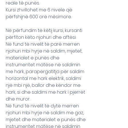
reale të punës.
Kursi zhvillohet me 6 nivele që
përfshijnë 600 orë mësimore.
Në përfundim të këtij kursi, kursanti
përfiton këto njohuri dhe aftësi:
Në fund të nivelit të parë merren
njohuri mbi hyrje në saldim, mjetet,
materialet e punës dhe
instrumentet matëse në saldimin
me hark, parapërgatitja për saldim
horizontal me hark elektrik, saldimi
një mbi një, ballor dhe këndor me
hark, si dhe saldimi me hark i pjerrët
dhe muror.
Në fund të nivelit të dytë merren
njohuri mbi hyrje në saldim me gaz,
mjetet dhe materialet e punës dhe
instrumentet matëse në saldimin