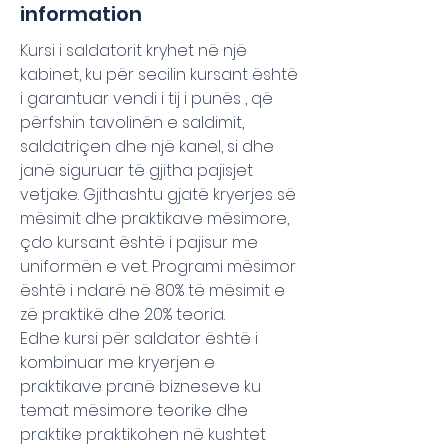
information
Kursi i saldatorit kryhet në një
kabinet, ku për secilin kursant është
i garantuar vendi i tij i punës , që
përfshin tavolinën e saldimit,
saldatriçen dhe një kanel, si dhe
janë siguruar të gjitha pajisjet
vetjake. Gjithashtu gjatë kryerjes së
mësimit dhe praktikave mësimore,
çdo kursant është i pajisur me
uniformën e vet. Programi mësimor
është i ndarë në 80% të mësimit e
zë praktikë dhe 20% teoria.
Edhe kursi për saldator është i
kombinuar me kryerjen e
praktikave pranë bizneseve ku
temat mësimore teorike dhe
praktike praktikohen në kushtet