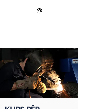
ProfessionalCourses
Center
"Agroni"